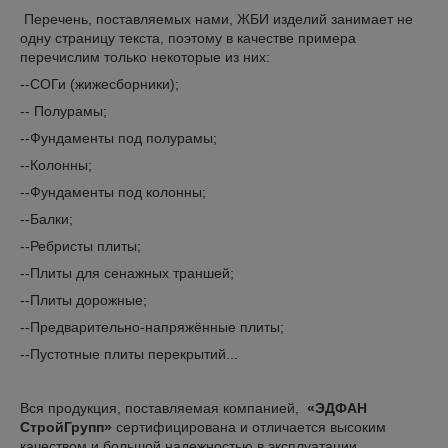
Перечень, поставляемых нами, ЖБИ изделий занимает не
одну страницу текста, поэтому в качестве примера
перечислим только некоторые из них:
--СОГи (жижесборники);
-- Полурамы;
--Фундаменты под полурамы;
--Колонны;
--Фундаменты под колонны;
--Балки;
--Ребристы плиты;
--Плиты для сенажных траншей;
--Плиты дорожные;
--Предварительно-напряжённые плиты;
--Пустотные плиты перекрытий...
Вся продукция, поставляемая компанией,
«ЭДФАН
СтройГрупп»
сертифицирована и отличается высоким
качеством и большой надежностью в эксплуатации.