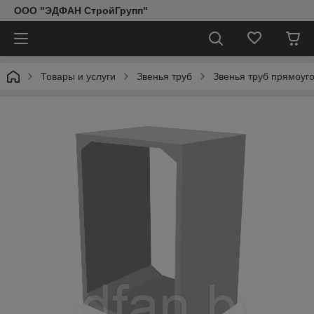
ООО "ЭДФАН СтройГрупп"
Товары и услуги
Звенья труб
Звенья труб прямоуг