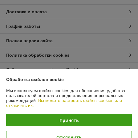
Доставка и оплата
График работы
Полная версия сайта
Политика обработки cookies
Сайт создан на платформе Deal.by
Обработка файлов cookie
Информация для покупателя
Мы используем файлы cookies для обеспечения удобства
пользователей портала и предоставления персональных
Юридическое лицо:
ООО "ЭДФАН СтройГрупп"
рекомендаций.
Вы можете настроить файлы cookies или
Беларусь г. Минск, ул. Щорса 1А, пом.29
отключить их.
Регистрационный номер ЕГР: 192271316
Принять
УНП: 192271316
Регистрационный орган: Мингорисполком
Отклонить