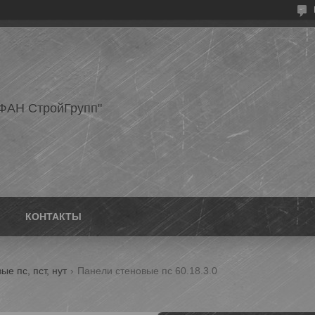
ФАН СтройГрупп"
КОНТАКТЫ
е пс, пст, нут
Панели стеновые пс 60.18.3.0