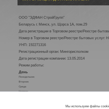
ООО "ЭДФАН СтройГрупп"
Беларусь г. Минск, ул. Щорса 1А, пом.29
Дата регистрации в Торговом реестре/Реестре бытов
Номер в Торговом реестре/Реестре бытовых услуг: 
УНП: 192271316
Регистрационный орган: Мингорисполком
Дата регистрации компании: 13.05.2014
Режим работы:
День
Понедельник
Вторник
Среда
Четверг
Пятница
Суббота
Мы используем файлы cookie
Воскресенье