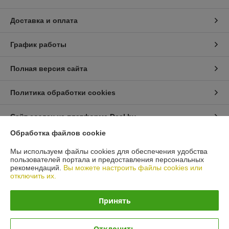
Доставка и оплата
График работы
Полная версия сайта
Политика обработки cookies
Сайт создан на платформе Deal.by
Обработка файлов cookie
Информация для покупателя
Мы используем файлы cookies для обеспечения удобства
пользователей портала и предоставления персональных
Юридическое лицо:
ООО "ЭДФАН СтройГрупп"
рекомендаций.
Вы можете настроить файлы cookies или
Беларусь г. Минск, ул. Щорса 1А, пом.29
отключить их.
Регистрационный номер ЕГР: 192271316
Принять
УНП: 192271316
Регистрационный орган: Мингорисполком
Отклонить