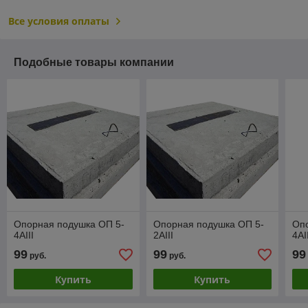
Все условия оплаты
Подобные товары компании
Опорная подушка ОП 5-
Опорная подушка ОП 5-
Оп
4AIII
2AIII
4АI
99
99
99
руб.
руб.
Купить
Купить