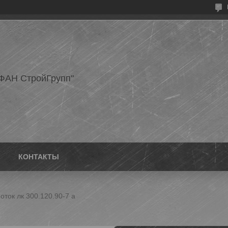
ФАН СтройГрупп"
КОНТАКТЫ
оток лк 300.120.90-7 а