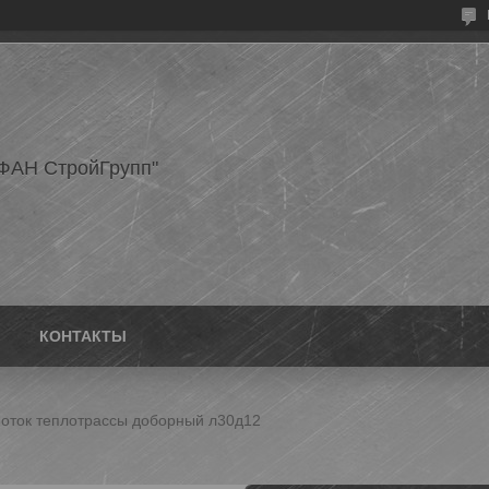
ФАН СтройГрупп"
КОНТАКТЫ
оток теплотрассы доборный л30д12