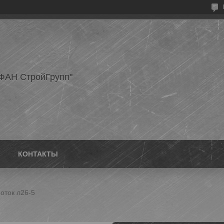
ФАН СтройГрупп"
КОНТАКТЫ
оток л26-5