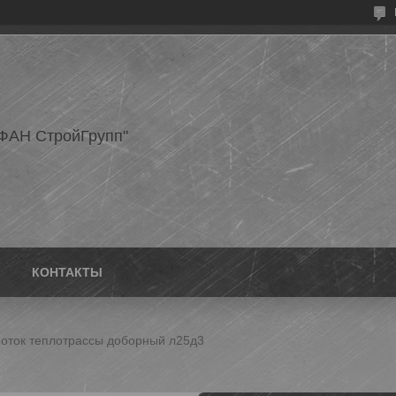
ФАН СтройГрупп"
КОНТАКТЫ
оток теплотрассы доборный л25д3