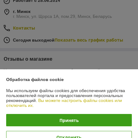
Работает с 28.06.2014
г. Минск
г. Минск, ул. Щорса 1А, пом.29, Минск, Беларусь
Контакты
Показать весь график работы
Сегодня выходной
Отзывы о магазине
У компании пока нет отзывов, добавьте первый
Обработка файлов cookie
О нас
Мы используем файлы cookies для обеспечения удобства
пользователей портала и предоставления персональных
рекомендаций.
Вы можете настроить файлы cookies или
Контакты
отключить их.
Доставка и оплата
Принять
График работы
Отклонить