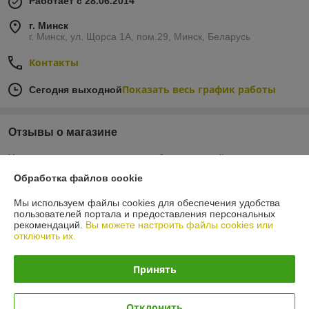
Работает с 28.06.2014
г. Минск
г. Минск, ул. Щорса 1А, пом.29, Минск, Беларусь
Контакты
Показать весь график работы
Сегодня выходной
Отзывы о магазине
У компании пока нет отзывов, добавьте первый
Обработка файлов cookie
О нас
Мы используем файлы cookies для обеспечения удобства
пользователей портала и предоставления персональных
рекомендаций.
Вы можете настроить файлы cookies или
Контакты
отключить их.
Доставка и оплата
Принять
График работы
Отклонить